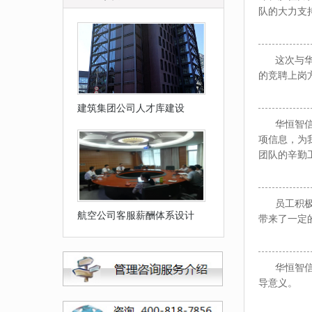
队的大力支
这次与华恒
的竞聘上岗
建筑集团公司人才库建设
华恒智信顾
项信息，为
团队的辛勤
员工积极性
航空公司客服薪酬体系设计
带来了一定
华恒智信的
导意义。