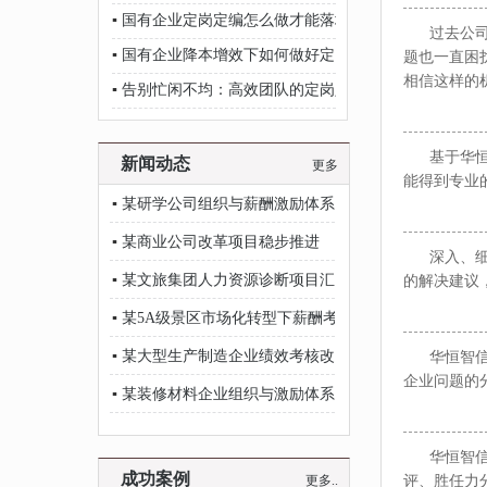
▪
国有企业定岗定编怎么做才能落地？
过去公司对
▪
国有企业降本增效下如何做好定岗定编？
题也一直困
相信这样的
▪
告别忙闲不均：高效团队的定岗定编秘籍
基于华恒智
新闻动态
更多
能得到专业
▪
某研学公司组织与薪酬激励体系项目稳步推进
▪
某商业公司改革项目稳步推进
深入、细致
▪
某文旅集团人力资源诊断项目汇报会议顺利举行
的解决建议
▪
某5A级景区市场化转型下薪酬考核项目稳步推进
▪
某大型生产制造企业绩效考核改革项目顺利推进
华恒智信的
企业问题的
▪
某装修材料企业组织与激励体系项目稳步推进
华恒智信顾
成功案例
更多..
评、胜任力