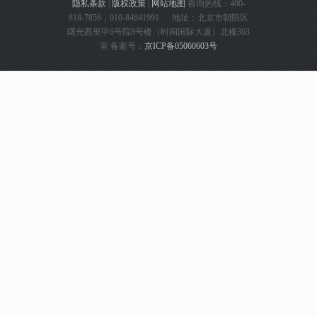
隐私条款
|
版权政策
|
网站地图
咨询热线：400-
818-7856，010-84641991 地址：北京市朝阳区
曙光西里甲6号院8号楼（时间国际大厦）北楼303
室 备案号：
京ICP备05060603号