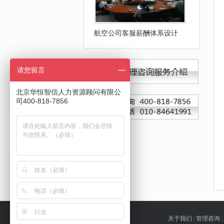
航空公司客服薪酬体系设计
请您留言
北京华恒智信人力资源顾问有限公
司400-818-7856
关于我们
|
管理咨询
|