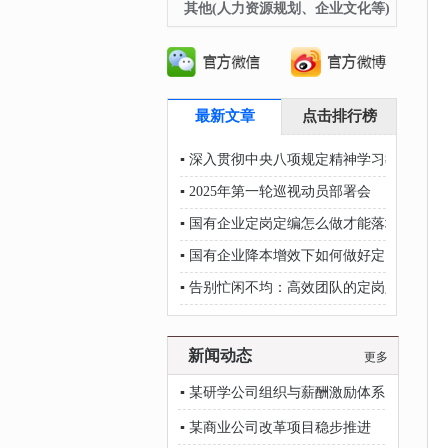
其他(人力资源规划、企业文化等)
最新文章
点击排行榜
▪
深入贯彻中央八项规定精神学习教育
▪
2025年第一轮巡视动员部署会
▪
国有企业定岗定编怎么做才能落地？
▪
国有企业降本增效下如何做好定岗定编？
▪
告别忙闲不均：高效团队的定岗定编秘籍
新闻动态
更多
▪
某研学公司组织与薪酬激励体系项目稳步
▪
某商业公司改革项目稳步推进