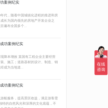
功案例纪实
0年代，随着中国城镇化进程的推进和房
速成长为国内领先的房地产开发企业之
遍布全国多个...
成功案例纪实
现降本增效 某国有工程企业主要经营
安装、施工；道路器材的设计、制造、销
成为当地道...
成功案例纪实
色游船服务，提高景区收益，满足游客需
其独特的自然风光和深厚的文化底蕴，不