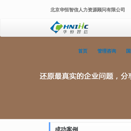
北京华恒智信人力资源顾问有限公司
首页
管理咨询
国
成功案例