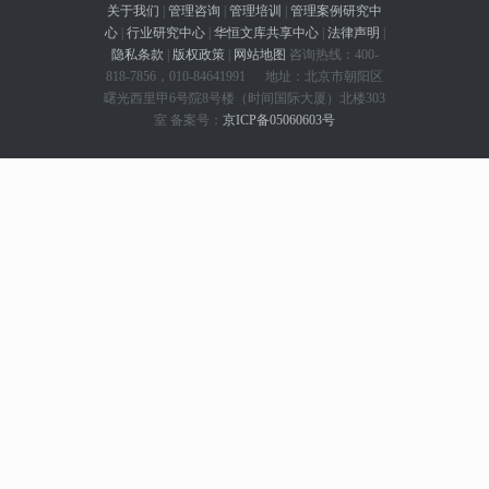
关于我们
|
管理咨询
|
管理培训
|
管理案例研究中
心
|
行业研究中心
|
华恒文库共享中心
|
法律声明
|
隐私条款
|
版权政策
|
网站地图
咨询热线：400-
818-7856，010-84641991 地址：北京市朝阳区
曙光西里甲6号院8号楼（时间国际大厦）北楼303
室 备案号：
京ICP备05060603号