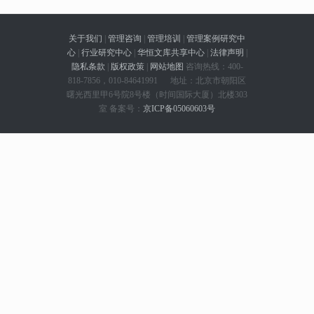
关于我们
|
管理咨询
|
管理培训
|
管理案例研究中
心
|
行业研究中心
|
华恒文库共享中心
|
法律声明
|
隐私条款
|
版权政策
|
网站地图
咨询热线：400-
818-7856，010-84641991 地址：北京市朝阳区
曙光西里甲6号院8号楼（时间国际大厦）北楼303
室 备案号：
京ICP备05060603号